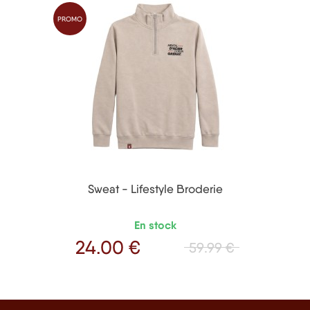
PROMO
Sweat - Lifestyle Broderie
En stock
24
.00 €
59
.99 €
Prix de base
Prix