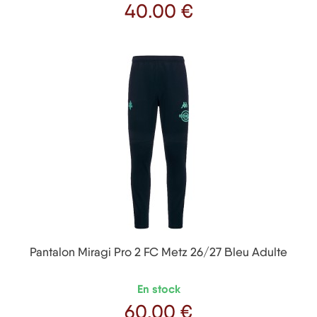
40
.00 €
Prix
Pantalon Miragi Pro 2 FC Metz 26/27 Bleu Adulte
En stock
60
.00 €