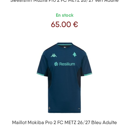
Sweatshirt Muzira Pro 2 FC METZ 26/27 Vert Adulte
En stock
65
.00 €
Prix
Maillot Mokiba Pro 2 FC METZ 26/27 Bleu Adulte