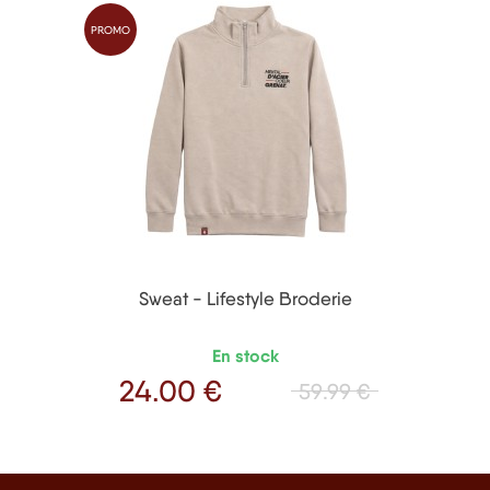
PROMO
Sweat - Lifestyle Broderie
En stock
24
.00 €
59
.99 €
Prix de base
Prix