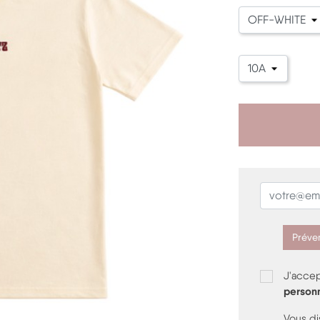
Préven
J'accep
personn
Vous d