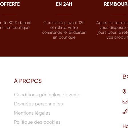
OFFERTE
EN 24H
REMBOUR
ir de 80 € d’achat
Commandez avant 12h
Après toute com
trait en boutique
et retirez votre
vous disposez 
commande le lendemain
jours pour le re
en boutique
vos produi
B
À PROPOS
Conditions générales de vente
Données personnelles
Mentions légales
Politique des cookies
Ho