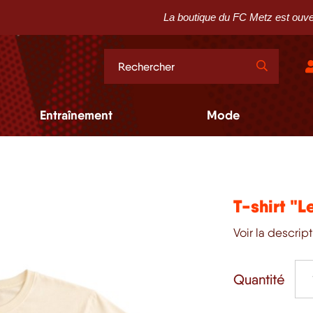
La boutique du FC Metz est ouverte le m
Entraînement
Mode
T-shirt "L
Voir la descrip
Quantité