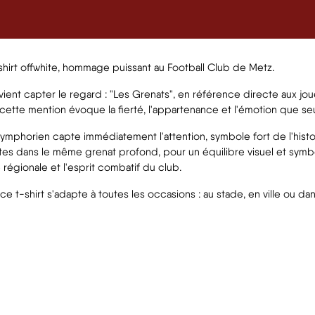
-shirt offwhite, hommage puissant au Football Club de Metz.
 vient capter le regard : "Les Grenats", en référence directe aux j
, cette mention évoque la fierté, l'appartenance et l'émotion que s
 Symphorien capte immédiatement l'attention, symbole fort de l'histoi
tes dans le même grenat profond, pour un équilibre visuel et symbo
é régionale et l'esprit combatif du club.
e t-shirt s'adapte à toutes les occasions : au stade, en ville ou da