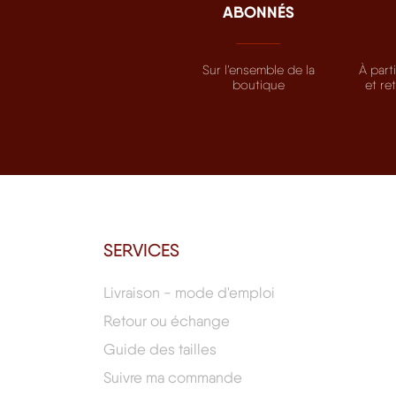
ABONNÉS
Sur l’ensemble de la
À part
boutique
et re
SERVICES
Livraison - mode d'emploi
Retour ou échange
Guide des tailles
Suivre ma commande