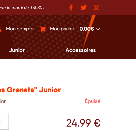
ardi de 13h30 à 18h30 et du mercredi au samedi de 10h à 12h et de 
0.00€
Mon compte
Mon panier :
Junior
Accessoires
es Grenats" Junior
tion
Épuisé
24
.99 €