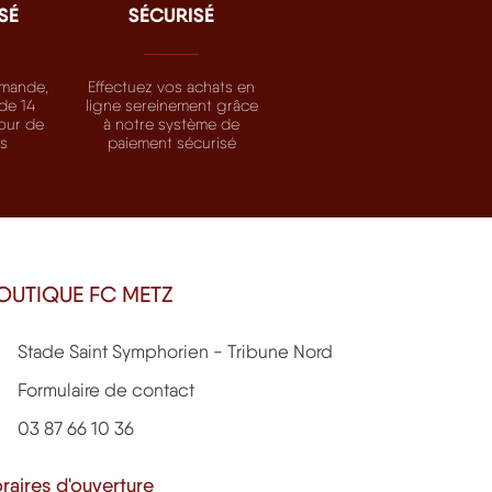
SÉ
SÉCURISÉ
mande,
Effectuez vos achats en
de 14
ligne sereinement grâce
tour de
à notre système de
ts
paiement sécurisé
OUTIQUE FC METZ
Stade Saint Symphorien - Tribune Nord
Formulaire de contact
03 87 66 10 36
raires d'ouverture