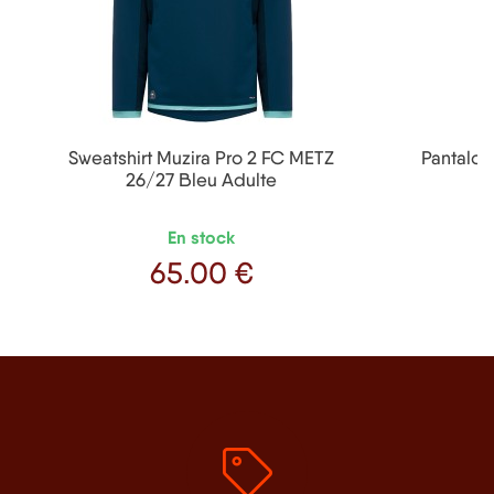
Sweatshirt Muzira Pro 2 FC METZ
Pantalon
26/27 Bleu Adulte
En stock
65
.00 €
Prix