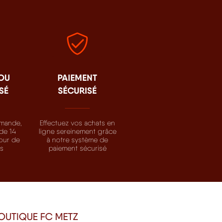
 OU
PAIEMENT
SÉ
SÉCURISÉ
mande,
Effectuez vos achats en
de 14
ligne sereinement grâce
tour de
à notre système de
ts
paiement sécurisé
OUTIQUE FC METZ