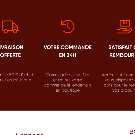
IVRAISON
VOTRE COMMANDE
SATISFAIT
OFFERTE
EN 24H
REMBOUR
ir de 80 € d’achat
Commandez avant 12h
Après toute com
trait en boutique
et retirez votre
vous disposez 
commande le lendemain
jours pour le re
en boutique
vos produi
B