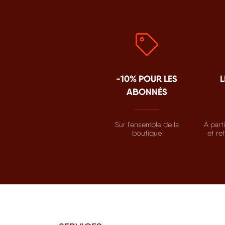
-10% POUR LES
L
ABONNÉS
Sur l’ensemble de la
À part
boutique
et re