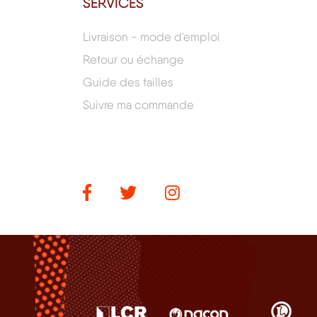
SERVICES
Livraison - mode d'emploi
Retour ou échange
Guide des tailles
Suivre ma commande