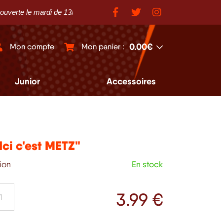
e le mardi de 13h30 à 18h30 et du mercredi au samedi de 10h à 12h 
0.00€
Mon compte
Mon panier :
Junior
Accessoires
Ici c'est METZ"
tion
En stock
3
.99 €