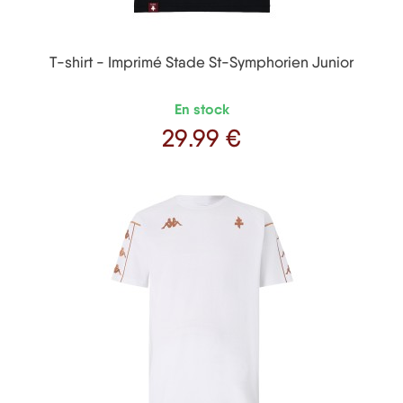
T-shirt - Imprimé Stade St-Symphorien Junior
En stock
29
.99 €
Prix