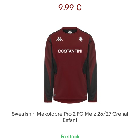
9
.99 €
Prix
Sweatshirt Mekolopre Pro 2 FC Metz 26/27 Grenat
Enfant
En stock