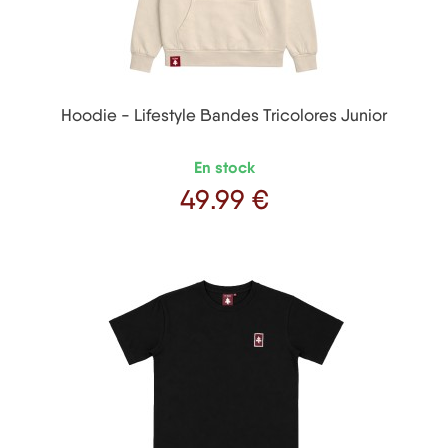
Hoodie - Lifestyle Bandes Tricolores Junior
En stock
49
.99 €
Prix