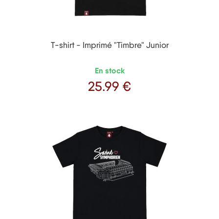
T-shirt - Imprimé "Timbre" Junior
En stock
25
.99 €
Prix