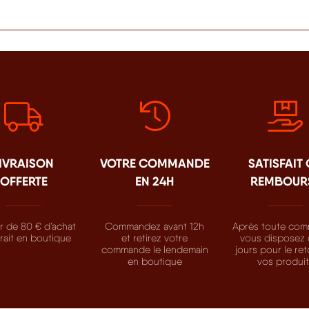
IVRAISON
VOTRE COMMANDE
SATISFAIT
OFFERTE
EN 24H
REMBOUR
ir de 80 € d’achat
Commandez avant 12h
Après toute com
trait en boutique
et retirez votre
vous disposez 
commande le lendemain
jours pour le re
en boutique
vos produi