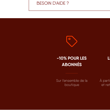
BESOIN D'AIDE ?
-10% POUR LES
L
ABONNÉS
Sur l’ensemble de la
À part
boutique
et re