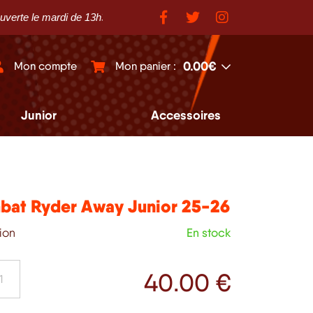
e mardi de 13h30 à 18h30 et du mercredi au samedi de 10h à 12h et 
0.00€
Mon compte
Mon panier :
Junior
Accessoires
bat Ryder Away Junior 25-26
tion
En stock
40
.00 €