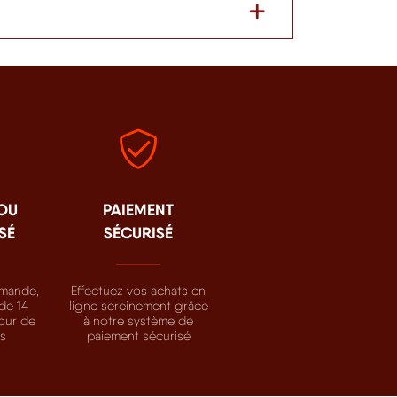
 OU
PAIEMENT
SÉ
SÉCURISÉ
mande,
Effectuez vos achats en
de 14
ligne sereinement grâce
tour de
à notre système de
ts
paiement sécurisé