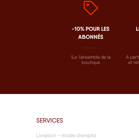
-10% POUR LES
L
ABONNÉS
Sur l’ensemble de la
À part
boutique
et re
SERVICES
Livraison - mode d'emploi