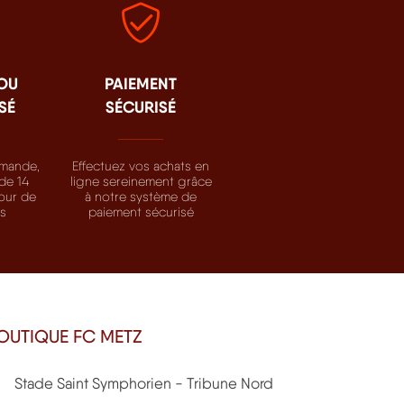
 OU
PAIEMENT
SÉ
SÉCURISÉ
mande,
Effectuez vos achats en
de 14
ligne sereinement grâce
tour de
à notre système de
ts
paiement sécurisé
OUTIQUE FC METZ
Stade Saint Symphorien - Tribune Nord